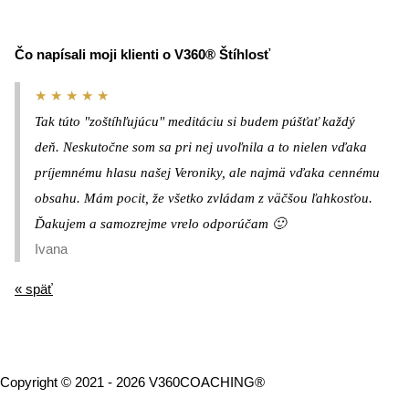
Čo napísali moji klienti o V360® Štíhlosť
★ ★ ★ ★ ★
Tak túto "zoštíhľujúcu" meditáciu si budem púšťať každý
deň. Neskutočne som sa pri nej uvoľnila a to nielen vďaka
príjemnému hlasu našej Veroniky, ale najmä vďaka cennému
obsahu. Mám pocit, že všetko zvládam z väčšou ľahkosťou.
Ďakujem a samozrejme vrelo odporúčam 🙂
Ivana
« späť
Copyright © 2021 - 2026 V360COACHING®