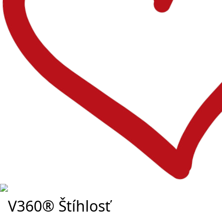
V360® Štíhlosť