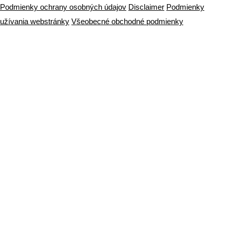
Podmienky ochrany osobných údajov
Disclaimer
Podmienky
užívania webstránky
Všeobecné obchodné podmienky