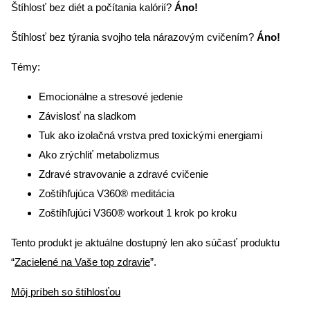
Štíhlosť bez diét a počítania kalórií?
Áno!
Štíhlosť bez týrania svojho tela nárazovým cvičením?
Áno!
Témy:
Emocionálne a stresové jedenie
Závislosť na sladkom
Tuk ako izolačná vrstva pred toxickými energiami
Ako zrýchliť metabolizmus
Zdravé stravovanie a zdravé cvičenie
Zoštíhľujúca V360® meditácia
Zoštíhľujúci V360® workout 1 krok po kroku
Tento produkt je aktuálne dostupný len ako súčasť produktu
“
Zacielené na Vaše top zdravie
”.
Môj príbeh so štíhlosťou